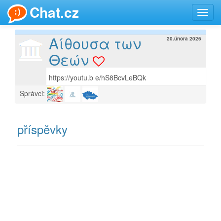
Chat.cz
Toggl
navig
Αίθουσα των
20.února 2026
Θεών
https://youtu.b e/hS8BcvLeBQk
Správci:
příspěvky