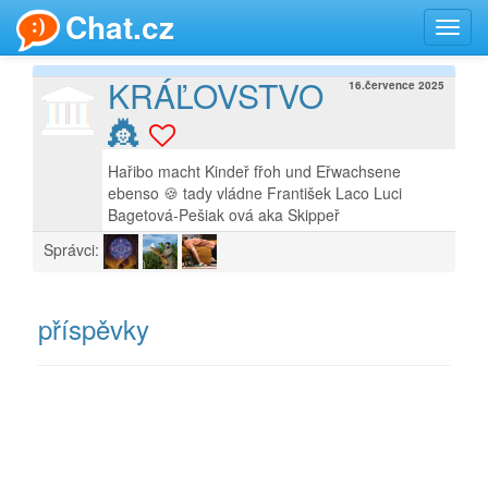
Chat.cz
Toggl
navig
KRÁĽOVSTVO
16.července 2025
👸
Hařibo macht Kindeř fřoh und Eřwachsene
ebenso 🍪 tady vládne František Laco Luci
Bagetová-Pešiak ová aka Skippeř
Správci:
příspěvky