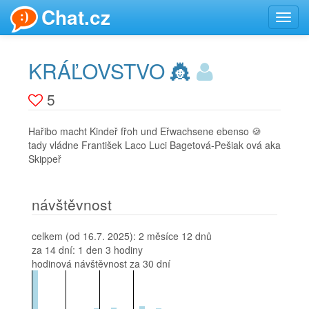
Chat.cz
Toggl
navig
KRÁĽOVSTVO 👸
5
Hařibo macht Kindeř fřoh und Eřwachsene ebenso 🍪
tady vládne František Laco Luci Bagetová-Pešiak ová aka
Skippeř
návštěvnost
celkem (od 16.7. 2025):
2 měsíce 12 dnů
za 14 dní:
1 den 3 hodiny
hodinová návštěvnost za 30 dní