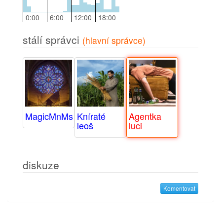
0:00
6:00
12:00
18:00
stálí správci
(hlavní správce)
MagicMnMs
Kníraté
Agentka
leoš
luci
diskuze
Komentovat