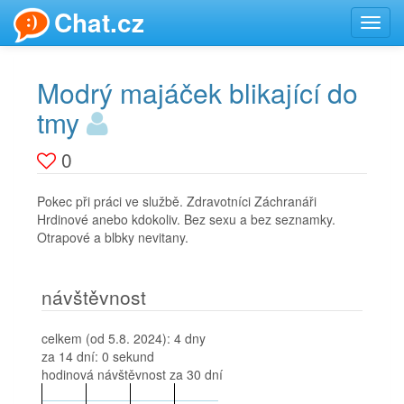
Chat.cz
Toggl
navig
Modrý majáček blikající do
tmy
0
Pokec při práci ve službě. Zdravotníci Záchranáři
Hrdinové anebo kdokoliv. Bez sexu a bez seznamky.
Otrapové a blbky nevitany.
návštěvnost
celkem (od 5.8. 2024):
4 dny
za 14 dní:
0 sekund
hodinová návštěvnost za 30 dní