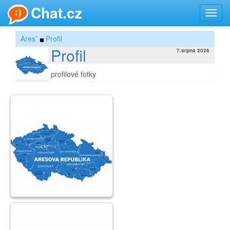
Chat.cz
Toggl
navig
Aresˇ
Profil
Profil
7.srpna 2026
profilové fotky