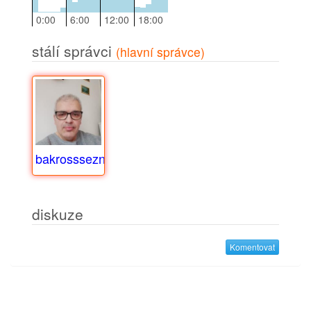
0:00
6:00
12:00
18:00
stálí správci
(hlavní správce)
bakrossseznam.cz
diskuze
Komentovat