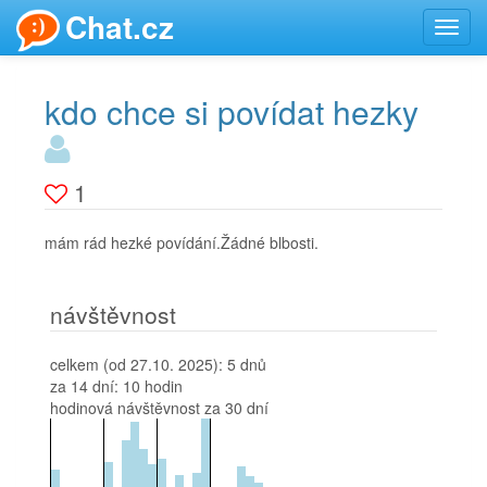
Chat.cz
Toggl
navig
kdo chce si povídat hezky
1
mám rád hezké povídání.Žádné blbosti.
návštěvnost
celkem (od 27.10. 2025):
5 dnů
za 14 dní:
10 hodin
hodinová návštěvnost za 30 dní