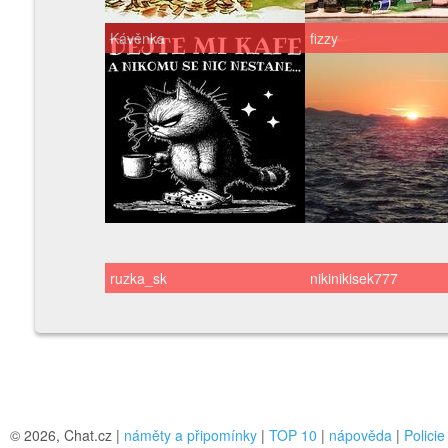
Kávěnka
fizzy
ruzka_sk
nikinikisek777
© 2026, Chat.cz |
náměty a připomínky
|
TOP 10
|
nápověda
|
Policie