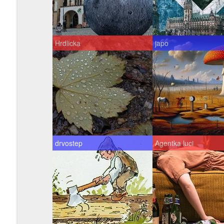
Hrdlicka
japo
drvostep
Agentka luci