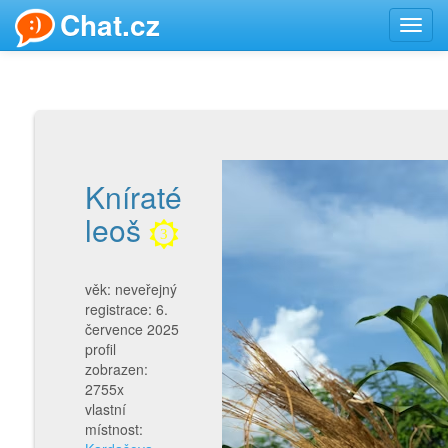
Chat.cz
Toggl
navig
Kníraté
leoš
3
věk: neveřejný
registrace: 6.
července 2025
profil
zobrazen:
2755x
vlastní
místnost: