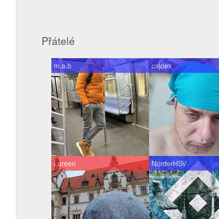
Přátelé
m.a.b
cajdex
Loreen
NurderHSV