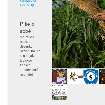
Kardašova
Řečice
Píše o
sobě
mě mučili
nacisti,
děvenko,
nacisti, na mě
si s nějakou
typickou
ženskou
kundovitostí
nepřijdeš