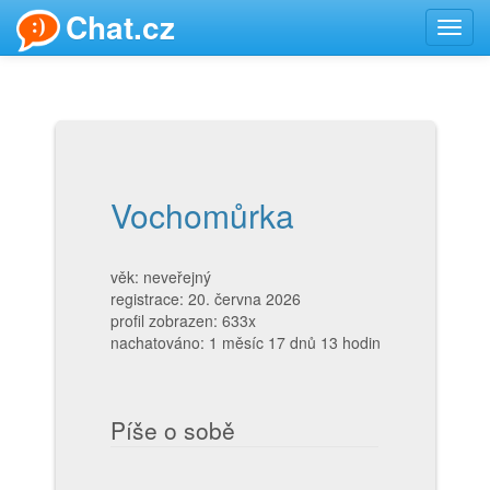
Chat.cz
Toggl
navig
Vochomůrka
věk: neveřejný
registrace: 20. června 2026
profil zobrazen: 633x
nachatováno: 1 měsíc 17 dnů 13 hodin
Píše o sobě