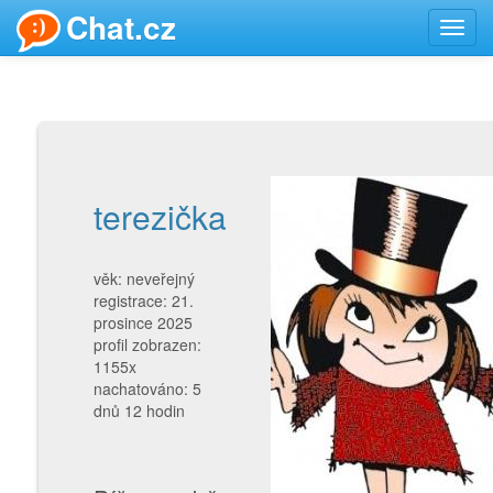
Chat.cz
Toggl
navig
terezička
věk: neveřejný
registrace: 21.
prosince 2025
profil zobrazen:
1155x
nachatováno: 5
dnů 12 hodin