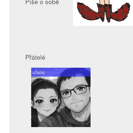
Píše o sobě
Přátelé
uŠatej