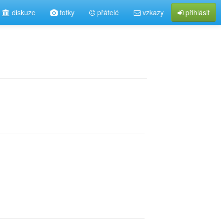
diskuze
fotky
přátelé
vzkazy
přihlásit