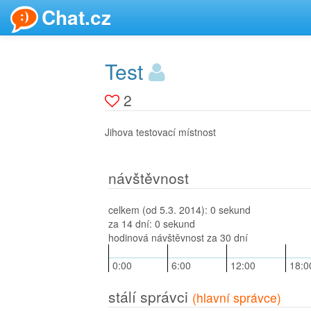
Chat.cz
Test
2
Jihova testovací místnost
návštěvnost
celkem (od 5.3. 2014):
0 sekund
za 14 dní:
0 sekund
hodinová návštěvnost za 30 dní
0:00
6:00
12:00
18:0
stálí správci
(hlavní správce)