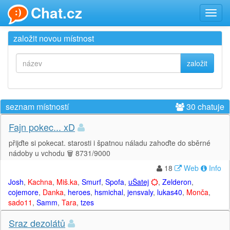
Chat.cz
Toggl
navig
založit novou místnost
založit
seznam místností
30 chatuje
Fajn pokec... xD
přijďte si pokecat. starosti i špatnou náladu zahoďte do sběrné
nádoby u vchodu 🗑️ 8731/9000
18
Web
Info
Josh
,
Kachna
,
Miš.ka
,
Smurf
,
Spofa
,
uŠatej
,
Zelderon
,
cojemore
,
Danka
,
heroes
,
hsmichal
,
jensvaly
,
lukas40
,
Monča
,
sado11
,
Samm
,
Tara
,
tzes
Sraz dezolátů