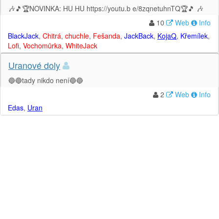
🎶🎵🏆NOVINKA: HU HU https://youtu.b e/8zqnetuhnTQ🏆🎵 🎶
10
Web
Info
BlackJack
,
Chitrá
,
chuchle
,
Fešanda
,
JackBack
,
KojaQ
,
Křemílek
,
Lofi
,
Vochomůrka
,
WhiteJack
Uranové doly
🔵🔵tady nikdo není🔵🔵
2
Web
Info
Edas
,
Uran