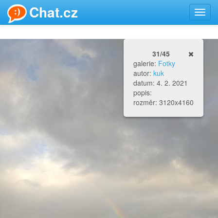
Chat.cz
Toggl
navig
31/45
galerie:
Fotky
autor:
kuk
datum: 4. 2. 2021
popis:
rozměr: 3120x4160