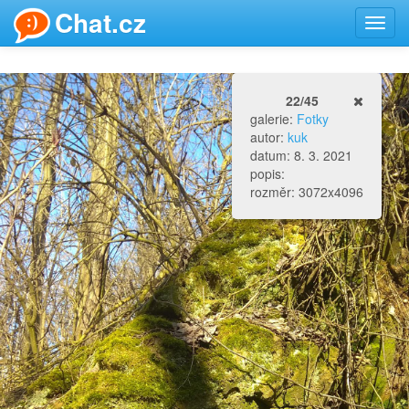
Chat.cz
Toggl
navig
22/45
galerie:
Fotky
autor:
kuk
datum: 8. 3. 2021
popis:
rozměr: 3072x4096