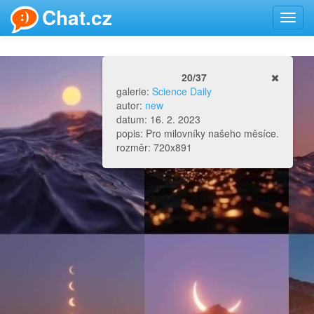
Chat.cz
Toggl
navig
20/37
galerie:
Science Daily
autor:
new
datum: 16. 2. 2023
popis: Pro milovníky našeho měsíce.
rozměr: 720x891