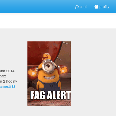
chat
profily
rvna 2014
453x
ů 2 hodiny
áměstí