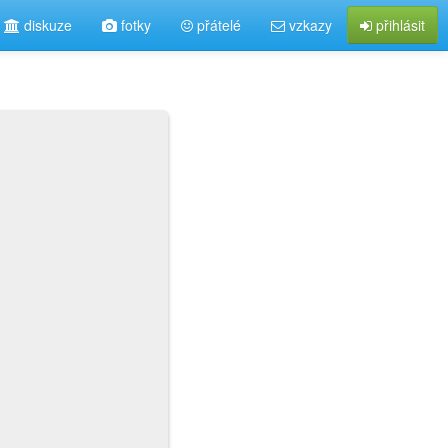
diskuze
fotky
přátelé
vzkazy
přihlásit