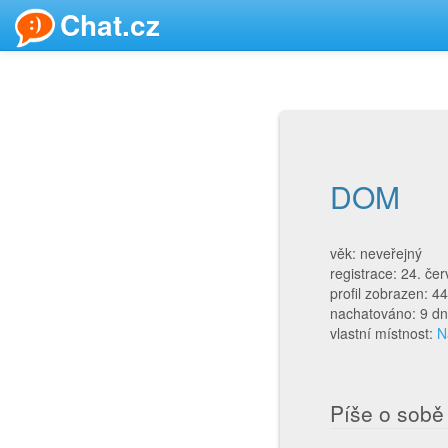
Chat.cz
DOM
věk: neveřejný
registrace: 24. če
profil zobrazen: 4
nachatováno: 9 dn
vlastní místnost:
N
Píše o sobě