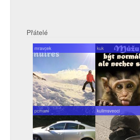
Přátelé
mravcek
kuk
pcmani
kulimsveoci