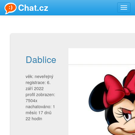
Chat.cz
Toggl
navig
Dablice
věk: neveřejný
registrace: 6.
září 2022
profil zobrazen:
7504x
nachatováno: 1
měsíc 17 dnů
22 hodin