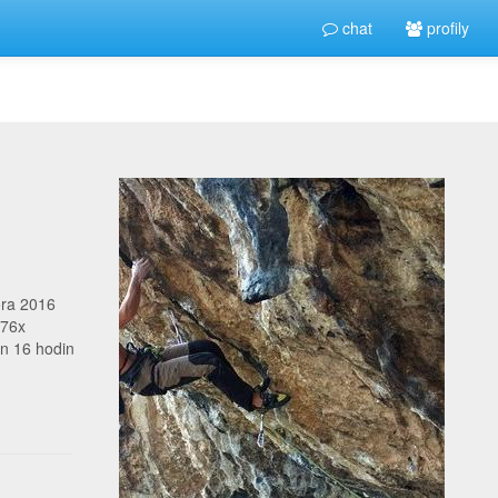
chat
profily
ora 2016
576x
n 16 hodin