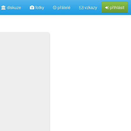
diskuze
fotky
přátelé
vzkazy
přihlásit