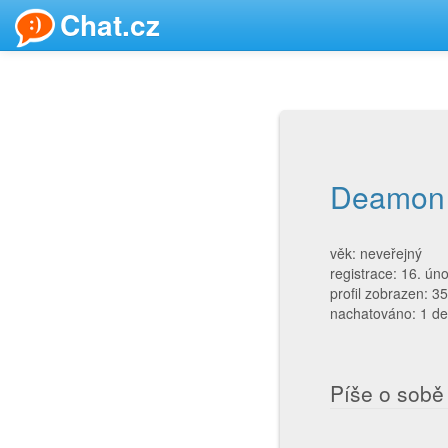
Chat.cz
Deamon
věk: neveřejný
registrace: 16. ún
profil zobrazen: 3
nachatováno: 1 de
Píše o sobě