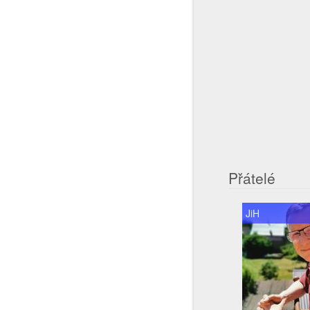
Přátelé
JiH