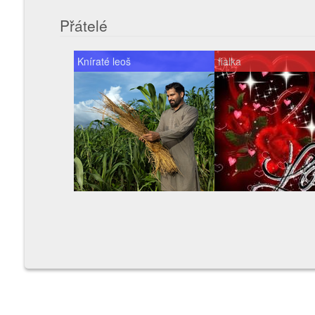
Přátelé
Kníraté leoš
fialka