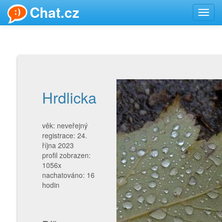
Chat.cz
Toggl
navig
Hrdlicka
věk: neveřejný
registrace: 24.
října 2023
profil zobrazen:
1056x
nachatováno: 16
hodin