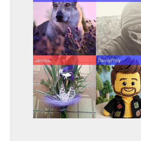
Janinka
DannyPrihy