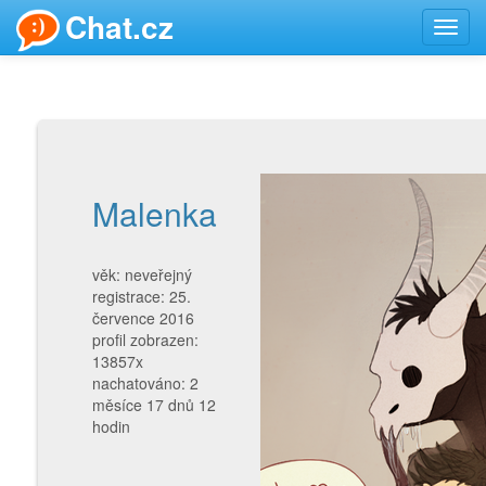
Chat.cz
Toggl
navig
Malenka
věk: neveřejný
registrace: 25.
července 2016
profil zobrazen:
13857x
nachatováno: 2
měsíce 17 dnů 12
hodin