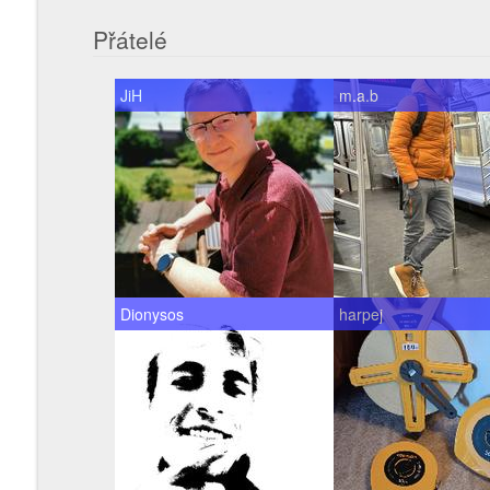
Přátelé
JiH
m.a.b
Dionysos
harpej