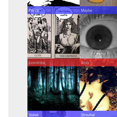
Prince
Maybe
Lesněnka
Soxx
Vašek
Strouhal