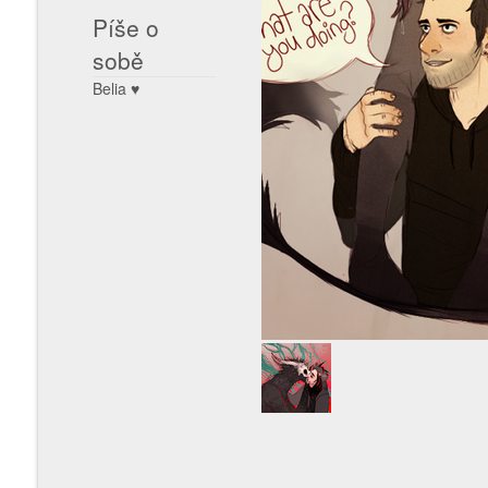
Píše o
sobě
Belia ♥️