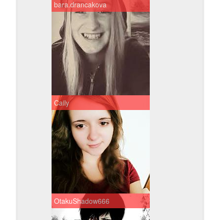
bara.drancakova
Caily
OtakuShadow666