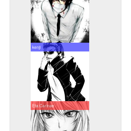
kenji
Eta.Carinae