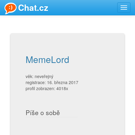
Chat.cz
Toggl
navig
MemeLord
věk: neveřejný
registrace: 16. března 2017
profil zobrazen: 4018x
Píše o sobě