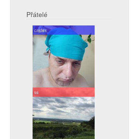
Přátelé
cajdex
ss