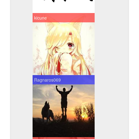
kicune
Ragnaros069