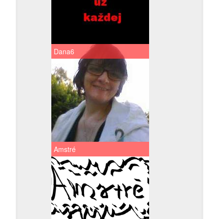
Dana6
Amstré