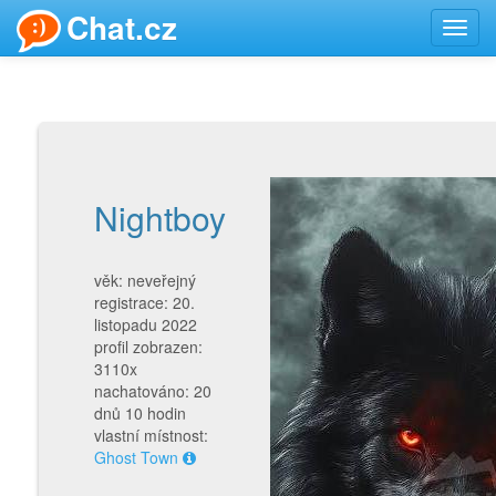
Chat.cz
Toggl
navig
Nightboy
věk: neveřejný
registrace: 20.
listopadu 2022
profil zobrazen:
3110x
nachatováno: 20
dnů 10 hodin
vlastní místnost:
Ghost Town