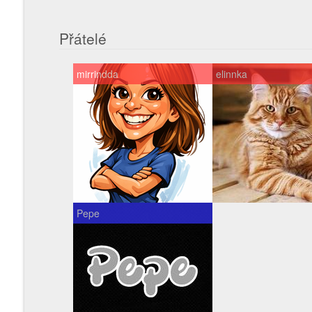
Přátelé
mirrindda
elinnka
Pepe