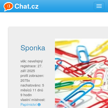
Chat.cz
Toggl
navig
Sponka
věk: neveřejný
registrace: 27.
září 2025
profil zobrazen:
2075x
nachatováno: 5
měsíců 11 dnů
9 hodin
vlastní místnost:
Papírnictví