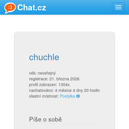
Chat.cz
Toggl
navig
chuchle
věk: neveřejný
registrace: 21. března 2026
profil zobrazen: 1304x
nachatováno: 4 měsíce 4 dny 20 hodin
vlastní místnost:
Postýlka
Píše o sobě