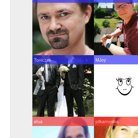
Toniczek
MJoy
efua
pilkamonika