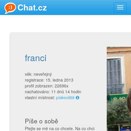
Chat.cz
Toggl
navig
franci
věk: neveřejný
registrace: 15. ledna 2013
profil zobrazen: 22696x
nachatováno: 11 dnů 14 hodin
vlastní místnost:
pískoviště
Píše o sobě
Ptejte se mě na co chcete. Na co chci