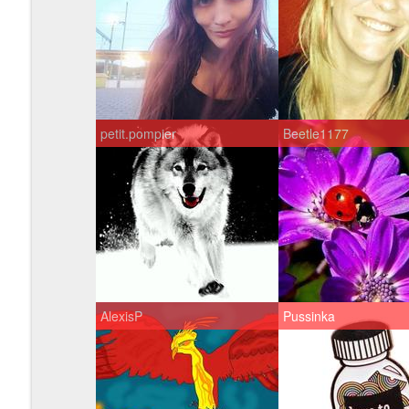
petit.pompier
Beetle1177
AlexisP
Pussinka