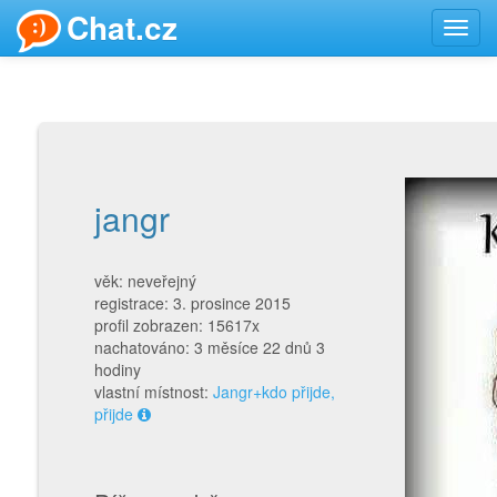
Chat.cz
Toggl
navig
jangr
věk: neveřejný
registrace: 3. prosince 2015
profil zobrazen: 15617x
nachatováno: 3 měsíce 22 dnů 3
hodiny
vlastní místnost:
Jangr+kdo přijde,
přijde