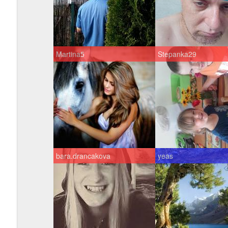
Martina5
Stepanka29
bara.drancakova
yeas