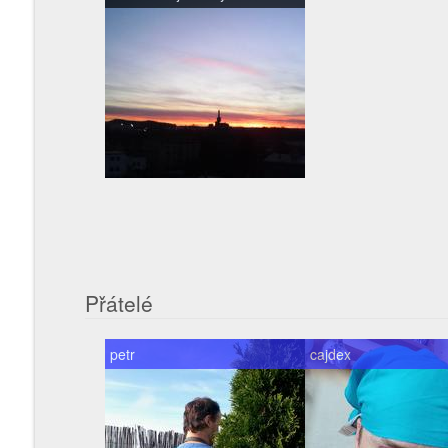
Přátelé
petr
cajdex