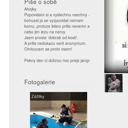
Píše o sobě
Ahojky.
Popovidam si a vyslechnu vsechny -
bohuzel ja se vyzpovidat nemam
komu, protoze lidem prilis neverim a
nebo jim lezu na nervy.
Jsem proste 'dobrak od kosti'.
A prilis nedokazu verit anonymum.
Omlouvam se proto vsem!
Pekny den ci dobrou noc preje jangr.
Fotogalerie
Zážitky