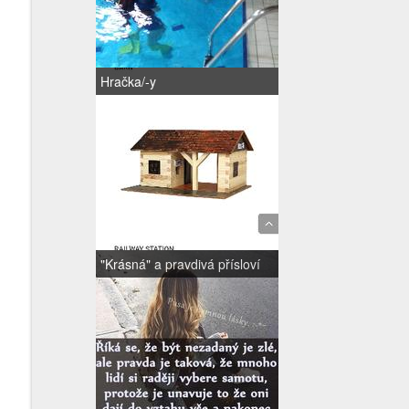
Hračka/-y
"Krásná" a pravdivá přísloví