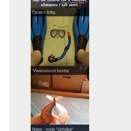
Ostatni fotky.
'Vlastnorucni tvorba'
Nebe - moje "úchylka"