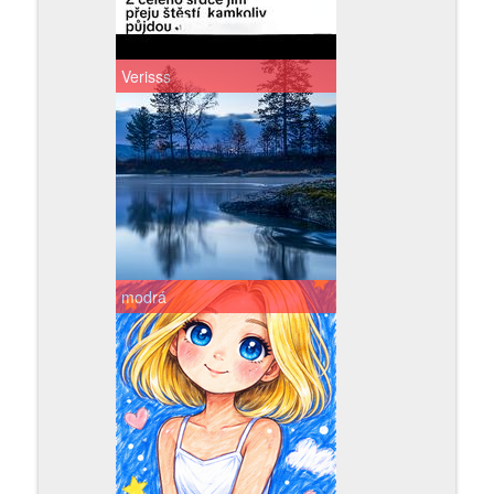
Verisss
modrá