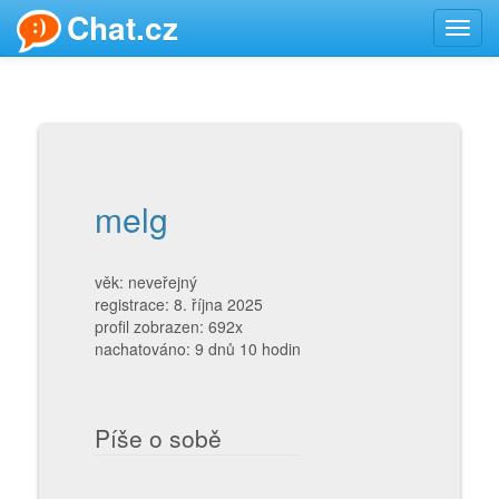
Chat.cz
Toggl
navig
melg
věk: neveřejný
registrace: 8. října 2025
profil zobrazen: 692x
nachatováno: 9 dnů 10 hodin
Píše o sobě