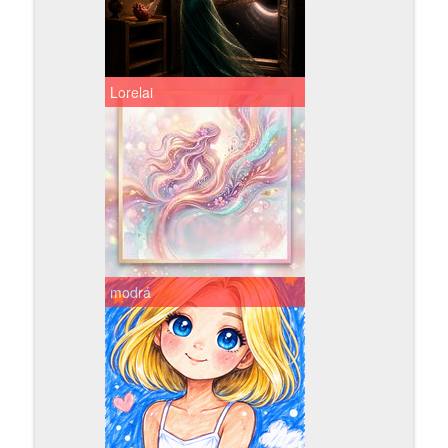
Lorelai
modrá