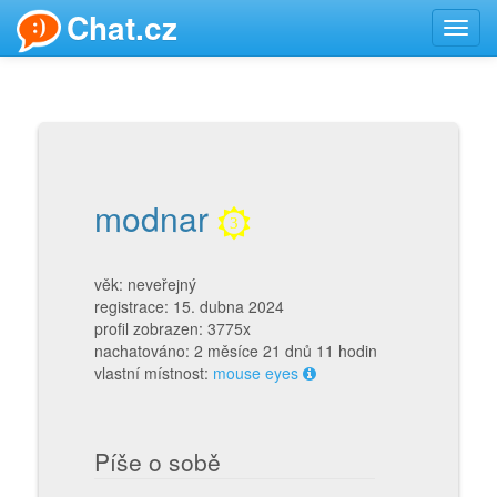
Chat.cz
Toggl
navig
modnar
3
věk: neveřejný
registrace: 15. dubna 2024
profil zobrazen: 3775x
nachatováno: 2 měsíce 21 dnů 11 hodin
vlastní místnost:
mouse eyes
Píše o sobě