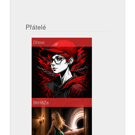
Přátelé
Dřevo
B6H8Ze