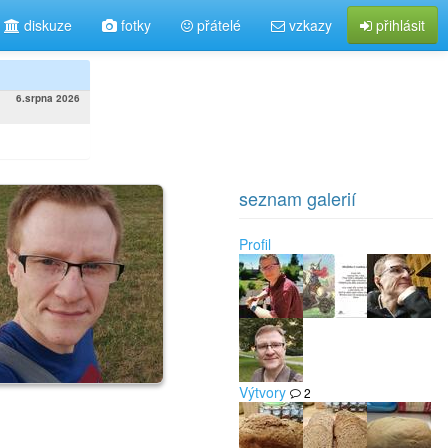
diskuze
fotky
přátelé
vzkazy
přihlásit
6.srpna 2026
seznam galerií
Profil
Výtvory
2