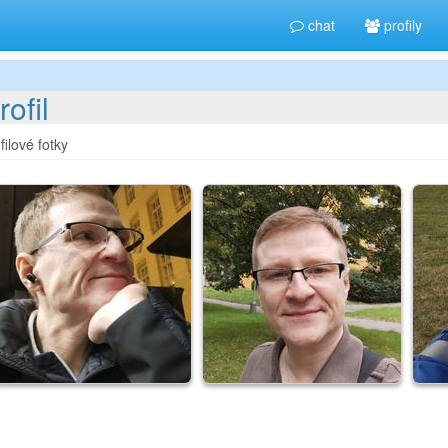
chat
profily
rofil
filové fotky