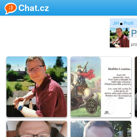
Chat.cz
JiH
Profil
P
pro