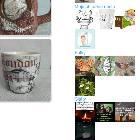
Moje oblíbená místa
Fotky
Citáty