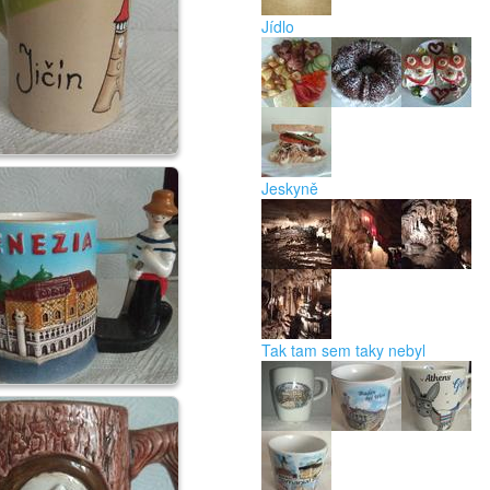
Jídlo
Jeskyně
Tak tam sem taky nebyl