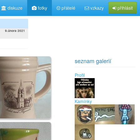
diskuze
fotky
přátelé
vzkazy
přihlásit
9.února 2021
seznam galerií
Profil
Kamínky