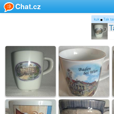
Chat.cz
kuk
Tak ta
T