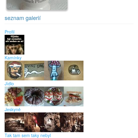
seznam galerií
Profil
Kamínky
Jídlo
Jeskyně
Tak tam sem taky nebyl