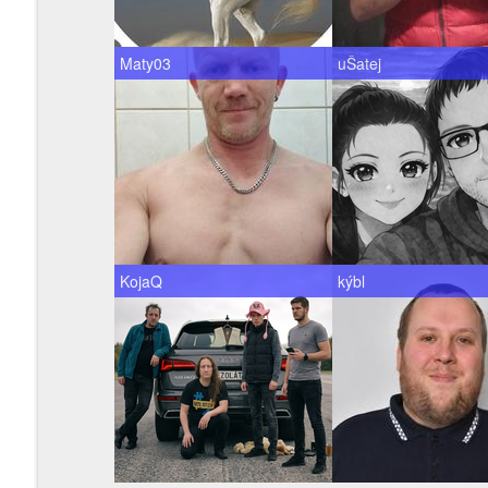
Maty03
uŠatej
KojaQ
kýbl