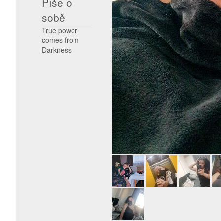
Píše o
sobě
True power
comes from
Darkness