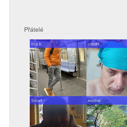
Přátelé
m.a.b
cajdex
Smurf
modrej