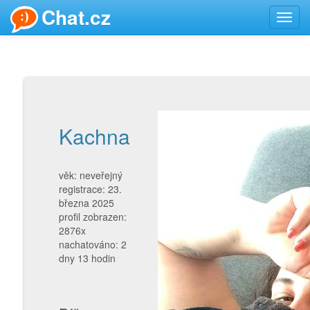
Chat.cz
Toggl
navig
Kachna
věk: neveřejný
registrace: 23.
března 2025
profil zobrazen:
2876x
nachatováno: 2
dny 13 hodin