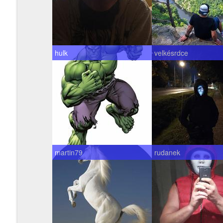
hulk
velkésrdce
martin79
rudanek