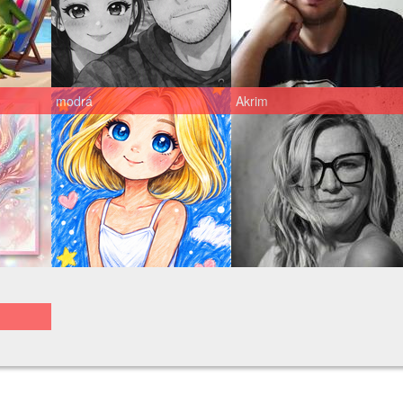
modrá
Akrim