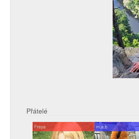
Přátelé
Freya
m.a.b