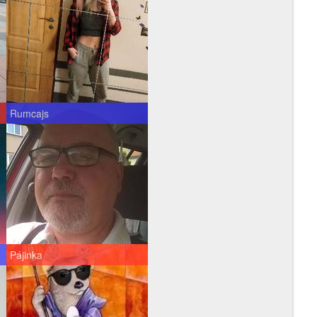
Rumcajs
Pájinka