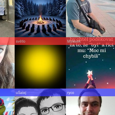
světlo
Mylasek
uŠatej
ryco