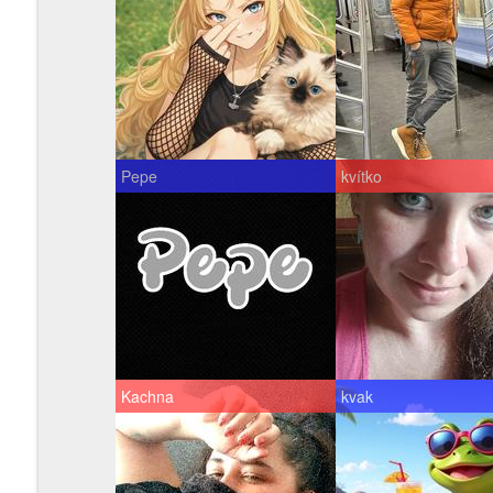
Pepe
kvítko
Kachna
kvak