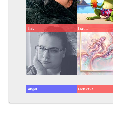
Laly
Lorelai
Angar
Moniczka