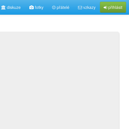
diskuze
fotky
přátelé
vzkazy
přihlásit