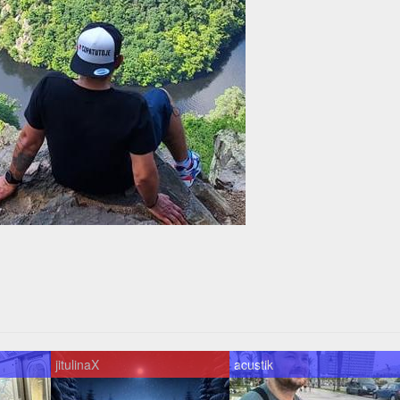
jitulinaX
acustik