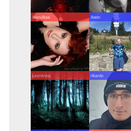
Ivanulkaa
Aiwin
Lesněnka
rikardo