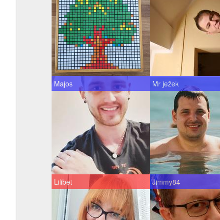
Majos
Mr ježek
Lilibet
Jimmy84