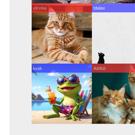
elinnka
tdalex
kvak
AdiAdi