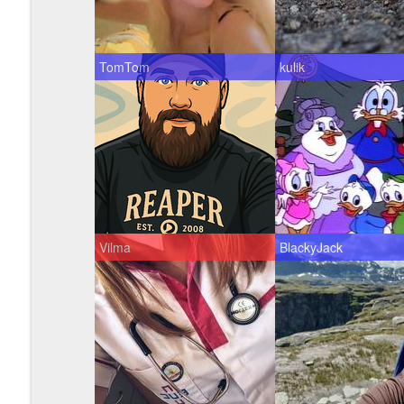
TomTom
kulik
Vilma
BlackyJack