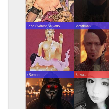
Jeho Svátost Salvatio
Metalman
xRoman
Sakura