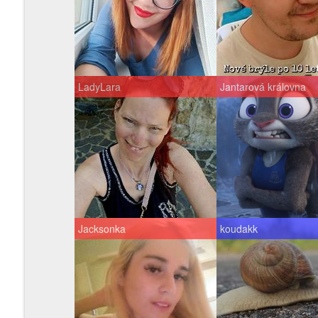
LadyLara
Jantarová královna
Jacksonka
koudakk