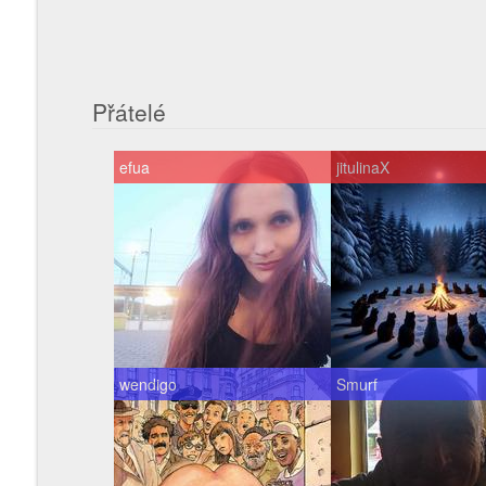
Přátelé
efua
jitulinaX
wendigo
Smurf