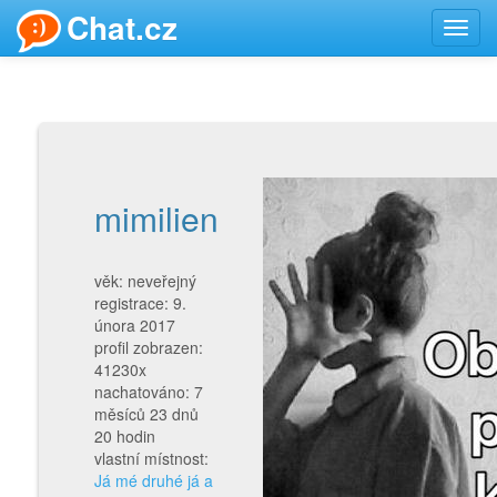
Chat.cz
Toggl
navig
mimilien
věk: neveřejný
registrace: 9.
února 2017
profil zobrazen:
41230x
nachatováno: 7
měsíců 23 dnů
20 hodin
vlastní místnost:
Já mé druhé já a