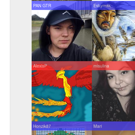
PAN GTR
Eskymák
AlexisP
misulina
Honzik87
Mari