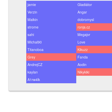
jamie
Gladiátor
Verzin
Angar
Malkin
dobromysl
strome
ronja.cz
sahi
Megajvr
Michal90
Love
Titanoboa
Kikuzz
Grey
Fanda
AndrejCZ
Aodin
kaylan
Nikykiki
A1rw4lk