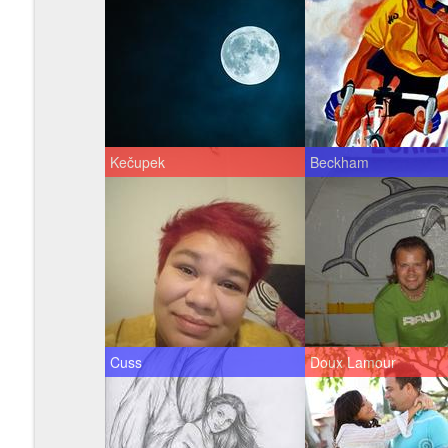
Kečupek
Beckham
Cuss
Doux Lamour