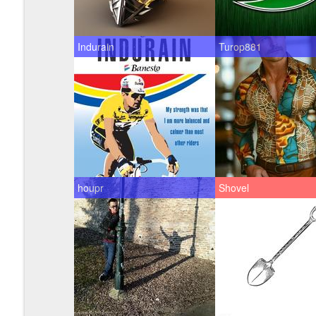
Indurain
Turop881
houpr
Shovel