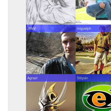
JirikV
miguelph
Agrael
Štěpán