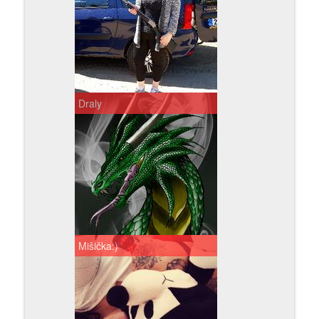
Draly
Mišička:)