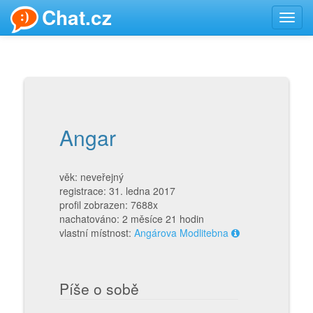
Chat.cz
Toggl
navig
Angar
věk: neveřejný
registrace: 31. ledna 2017
profil zobrazen: 7688x
nachatováno: 2 měsíce 21 hodin
vlastní místnost:
Angárova Modlitebna
Píše o sobě