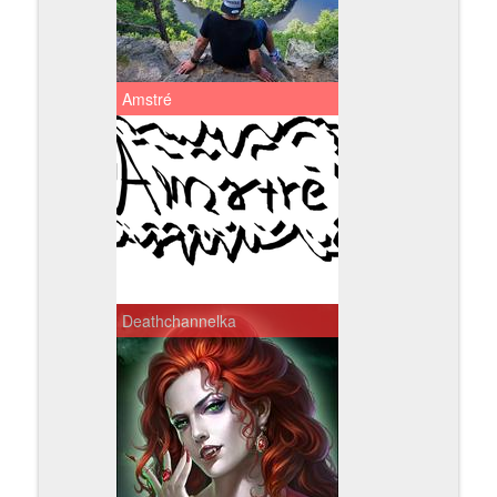
Amstré
Deathchannelka