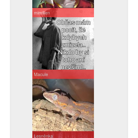
mimilien
Macule
Lesněnka