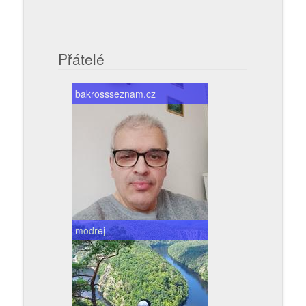
Přátelé
bakrossseznam.cz
modrej