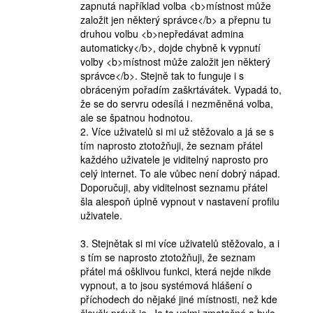
zapnutá například volba <b>místnost může
založit jen některý správce</b> a přepnu tu
druhou volbu <b>nepředávat admina
automaticky</b>, dojde chybně k vypnutí
volby <b>místnost může založit jen některý
správce</b>. Stejně tak to funguje i s
obráceným pořadím zaškrtávátek. Vypadá to,
že se do servru odesílá i nezměněná volba,
ale se špatnou hodnotou.
2. Více uživatelů si mi už stěžovalo a já se s
tím naprosto ztotožňuji, že seznam přátel
každého uživatele je viditelný naprosto pro
celý internet. To ale vůbec není dobrý nápad.
Doporučuji, aby viditelnost seznamu přátel
šla alespoň úplně vypnout v nastavení profilu
uživatele.
3. Stejnětak si mi více uživatelů stěžovalo, a i
s tím se naprosto ztotožňuji, že seznam
přátel má ošklivou funkci, která nejde nikde
vypnout, a to jsou systémová hlášení o
příchodech do nějaké jiné místnosti, než kde