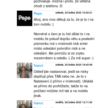
pochvaluje. možná i proto, že většina
chodí z telefonu :D
Pepe
sobota, 25.ledna 2025 15:32:21
Ahoj, ano moc děkuji za to, že je to i na
tom mobilu :)
Nicméně o čem je tu řeč dělat to i na
mobilu že pokuď dopíšu větu a poslední
písmenko má v místnosti nick enter
místo odeslání potvrdím nick a ne
odeslání. Ale pomůžu si ze zvyku
mezerníkem a odešlu :) Za mě super :)
franci
sobota, 25.ledna 2025 19:42:49
Odteď jde nastavovat, jestli se nicky
doplňují přes TAB nebo ne. Je to v
Nastavení (i přímo v místnosti). Ukládá
se přímo do prohlížeče, takže to na
počítaci můžete mít tak a na mobilu
jinak.
franci
neděle, 26.ledna 2025 12:11:30