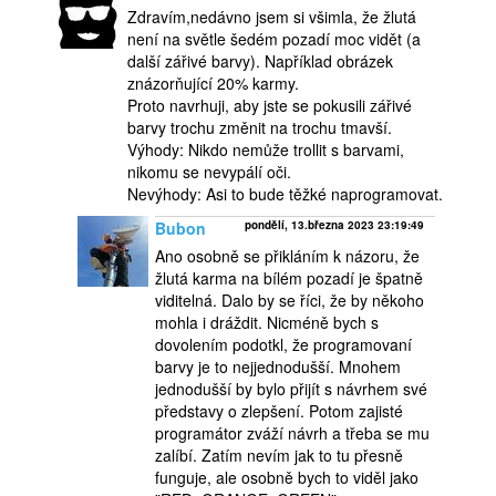
Zdravím,nedávno jsem si všimla, že žlutá
není na světle šedém pozadí moc vidět (a
další zářivé barvy). Například obrázek
znázorňující 20% karmy.
Proto navrhuji, aby jste se pokusili zářivé
barvy trochu změnit na trochu tmavší.
Výhody: Nikdo nemůže trollit s barvami,
nikomu se nevypálí oči.
Nevýhody: Asi to bude těžké naprogramovat.
Bubon
pondělí, 13.března 2023 23:19:49
Ano osobně se přikláním k názoru, že
žlutá karma na bílém pozadí je špatně
viditelná. Dalo by se říci, že by někoho
mohla i dráždit. Nicméně bych s
dovolením podotkl, že programovaní
barvy je to nejjednodušší. Mnohem
jednodušší by bylo přijít s návrhem své
představy o zlepšení. Potom zajisté
programátor zváží návrh a třeba se mu
zalíbí. Zatím nevím jak to tu přesně
funguje, ale osobně bych to viděl jako