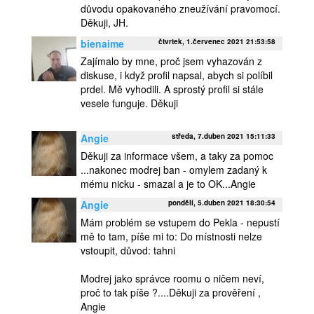
důvodu opakovaného zneužívání pravomocí.
Děkuji, JH.
bienaime
čtvrtek, 1.červenec 2021 21:53:58
Zajímalo by mne, proč jsem vyhazován z
diskuse, i když profil napsal, abych si políbil
prdel. Mě vyhodili. A sprostý profil si stále
vesele funguje. Děkuji
Angie
středa, 7.duben 2021 15:11:33
Děkuji za informace všem, a taky za pomoc
...nakonec modrej ban - omylem zadaný k
mému nicku - smazal a je to OK...Angie
Angie
pondělí, 5.duben 2021 18:30:54
Mám problém se vstupem do Pekla - nepustí
mě to tam, píše mi to: Do místnosti nelze
vstoupit, důvod: tahni
Modrej jako správce roomu o ničem neví,
proč to tak píše ?....Děkuji za prověření ,
Angie