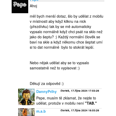
Ahoj
měl bych menší dotaz, šlo by udělat z mobilu
v místnosti aby když kliknu na nick
(přezdívku) tak by se mě automaticky
vypsalo normálně když chci psát na sklo než
jako do šeptu? :) Každý normální člověk se
baví na skle a když někomu chce šeptat umí
si to dat normálně bylo to stokrát lepší.
Nebo nějak udělat aby se to vypsalo
samostatně než to vypisovat :)
Děkují za odpověd :)
DannyPrihy
čtvrtek, 17.října 2024 17:53:26
Pepe, musím tě zklamat, že nejde to
udělat, protože v mobilu není
"TAB."
m.a.b
čtvrtek, 17.října 2024 18:53:26