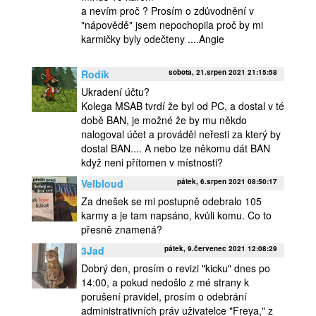
a nevím proč ? Prosím o zdůvodnění v
"nápovědě" jsem nepochopila proč by mi
karmičky byly odečteny ....Angie
Rodík
sobota, 21.srpen 2021 21:15:58
Ukradení účtu?
Kolega MSAB tvrdí že byl od PC, a dostal v té
době BAN, je možné že by mu někdo
nalogoval účet a prováděl neřesti za který by
dostal BAN.... A nebo lze někomu dát BAN
když neni přítomen v místnosti?
Velbloud
pátek, 6.srpen 2021 08:50:17
Za dnešek se mi postupně odebralo 105
karmy a je tam napsáno, kvůli komu. Co to
přesně znamená?
3Jad
pátek, 9.červenec 2021 12:08:29
Dobrý den, prosím o revizi "kicku" dnes po
14:00, a pokud nedošlo z mé strany k
porušení pravidel, prosím o odebrání
administrativních práv uživatelce "Freya," z