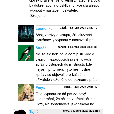
člověk právě je. Je to velmi zmatečné a bylo
by dobré, aby tato ošklivá funkce šla alespoň
vypnout v nastavení uživatele.
Děkujeme.
Lesněnka
pátek, 18.srpna 2023 23:33:10
Ahoj, zprávy o vstupu, čili takzvané
systémovky vypnout v nastavení jdou.
Stračák
pondělí, 21.srpna 2023 20:04:33
No, to ale není to, o čem píšu. Jde o
vypnutí nežádoucích systémových
zpráv o vstupech do místností, kde
nejsem přítomen. Tyto nesmyslné
zprávy se objevují pro každého
uživatele vloženého do seznamu přátel.
Freya
pátek, 1.září 2023 09:45:43
Ono vypnout se dá jen zvukový
upozornění, že někdo z přátel někam
vlezl, ale systémovka jako taková ne.
Tajná
úterý, 31.ledna 2023 22:21:54