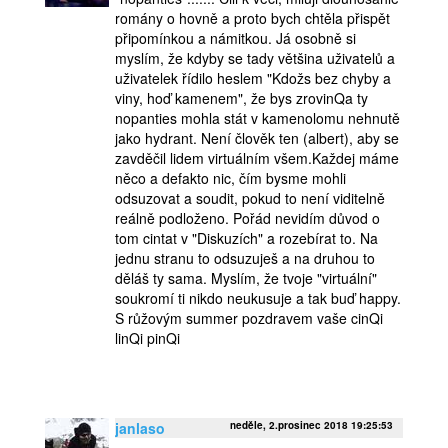
romány o hovně a proto bych chtěla přispět
připomínkou a námitkou. Já osobně si
myslím, že kdyby se tady většina uživatelů a
uživatelek řídilo heslem "Kdožs bez chyby a
viny, hoď kamenem", že bys zrovinQa ty
nopanties mohla stát v kamenolomu nehnutě
jako hydrant. Není člověk ten (albert), aby se
zavděčil lidem virtuálním všem.Každej máme
něco a defakto nic, čím bysme mohli
odsuzovat a soudit, pokud to není viditelně
reálně podloženo. Pořád nevidím důvod o
tom cintat v "Diskuzích" a rozebírat to. Na
jednu stranu to odsuzuješ a na druhou to
děláš ty sama. Myslím, že tvoje "virtuální"
soukromí ti nikdo neukusuje a tak buď happy.
S růžovým summer pozdravem vaše cinQi
linQi pinQi
janlaso
neděle, 2.prosinec 2018 19:25:53