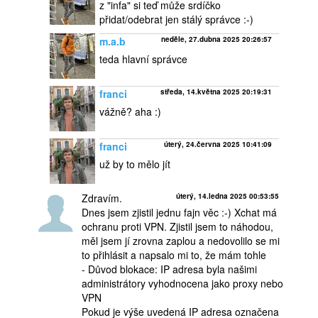
z "infa" si teď může srdíčko
přidat/odebrat jen stálý správce :-)
m.a.b
neděle, 27.dubna 2025 20:26:57
teda hlavní správce
franci
středa, 14.května 2025 20:19:31
vážně? aha :)
franci
úterý, 24.června 2025 10:41:09
už by to mělo jít
Zdravím.
úterý, 14.ledna 2025 00:53:55
Dnes jsem zjistil jednu fajn věc :-) Xchat má
ochranu proti VPN. Zjistil jsem to náhodou,
měl jsem jí zrovna zaplou a nedovolilo se mi
to přihlásit a napsalo mi to, že mám tohle
- Důvod blokace: IP adresa byla našimi
administrátory vyhodnocena jako proxy nebo
VPN
Pokud je výše uvedená IP adresa označena