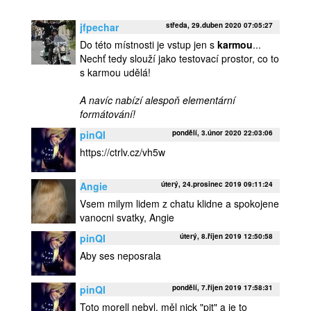
jfpechar
středa, 29.duben 2020 07:05:27
Do této místnosti je vstup jen s
karmou
...
Nechť tedy slouží jako testovací prostor, co to
s karmou udělá!
A navíc nabízí alespoň elementární
formátování!
pinQI
pondělí, 3.únor 2020 22:03:06
https://ctrlv.cz/vh5w
Angie
úterý, 24.prosinec 2019 09:11:24
Vsem milym lidem z chatu klidne a spokojene
vanocni svatky, Angie
pinQI
úterý, 8.říjen 2019 12:50:58
Aby ses neposrala
pinQI
pondělí, 7.říjen 2019 17:58:31
Toto morell nebyl, měl nick "pit" a je to