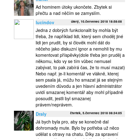
Ad hominem útoky ukončete. Zbytek si
přečtu a nad něčím se zamyslím.
lucindov
úterý, 10.červenec 2018 18:58:08
Jedna z dobrých funkcionalit by mohla být
třeba, že například lidi, který sem choděj jiné
lidi jen prudit, by si člověk mohl dát do
něčeho jako diskuzní ignor a nemohli by mu
komentovat příspěvky(dole třeba jen pruděj a
někomu, kdo vy se tím vůbec nemusel
zabývat, to pak zabírá čas, že to musí mazat)
Nebo např. je-li komentář ve vlákně, kterej
sem psala já, můžu ho smazat já se stejným
uvedením důvodu a jen hlavní administrátor
uvidí smazanej komentář aby mohl případně
posoudit, jestli byl smazanej
právem/neprávem.
Draly
čtvrtek, 5.červenec 2018 08:34:05
Já bych byla pro, aby se konečně dal
dohromady mute. Bylo by potřeba už něco
udělat s otravy na chatu. Díky za spravení