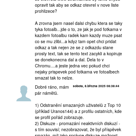
opravit tak aby se odkaz otevrel v nove liste
prohlizece?
A zrovna jsem nasel dalsi chybu ktera se taky
tyka fotoalb...jde o to, ze jak je pod fotkama v
kazdem fotoalbu radek kam kazdy muze psat
co se mu zlibi...a kdyz tam opet chci pridat
odkaz a tak nejen ze se z odkazdu stane
prosty text, tak se tento text zacykli a kopiruje
se donekonecna dal a dal. Dela to v
Chromu....a jeste jedna vec pokud chci
nejaky prispevek pod fotkama ve fotoalbech
smazat tak to nelze.
Dobré ráno, mám
sobota, 8.března 2025 08:38:44
pár námětů.
1) Odstranění smazaných uživatelů z Top 10
(příklad Uranos144) a z profilu ostatních, kde
se profil pořád zobrazuje.
2) Diskuze - promazání neaktivních diskuzí -
s tím souvisí; nezobrazovat, že byl příspěvek
smazán, mít jako správce diskuze možnost