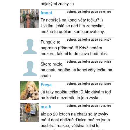
nějakými znaky :-)
franci
sobota, 25.ledna 2025 01:01:19
Ty nepíšeš na konci věty tečku? :)
Uvidím, ještě se nad tím zamyslím,
možná to udělám konfigurovatelný.
sobota, 25.ledna 2025 02:14:07
Funguje to
naprosto příšerně!!!! Když nedám
mezeru, tak mi to do slova hodí nick.
sobota, 25.ledna 2025 02:14:53
Skoro nikdo
na chatu nepíše na konci věty tečku na
chatu
Freya
sobota, 25.ledna 2025 09:13:19
Já taky nepíšu tečky :D Ale dávám teď
na konci mezerník, to je o zvyku.
m.a.b
sobota, 25.ledna 2025 12:37:19
ale po 20 letech na chatu se ty zvyky
mění dost obtížně :Dnicméně co jsem
posbíral reakce, většina lidí si to