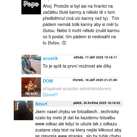
Ahoj. Protože si byl asi na hranici na
začátku žluté karmy a někdo tě v tom
předběhnul (má víc karmy než ty). Tím
pádem nemáš tolik karmy aby si měl tu
žlutou. Nebo ti mohl někdo zrušit karmu
co ti poslal, tím pádem si nedosáhl na
tu žlutou. 🙃
acustik
středa, 17.září 2025 15:18:11
To je spíš ta první možnost ale díky
DOM
čtvrtek, 18.září 2025 21:21:09
příspěvek smazán administrátorem.
Důvod?
Smurf
pátek, 30.května 2025 18:18:32
Jsem nasel chybu ve fotoalbech...technicky
vzato by melo jit dat ke kazdemu fotoalbu
www odkaz ale kdyz to ulozis tak z odkazu
zustane cisty text na ktery nejde kliknout aby
se otevrela www stranka...slo by tuhle chybu