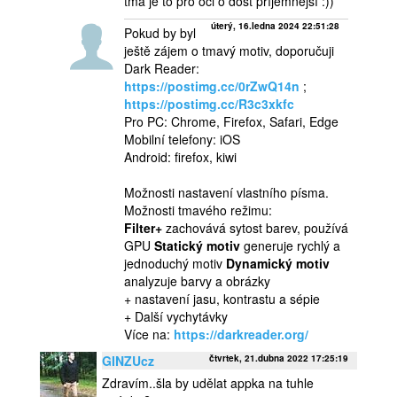
tma je to pro oči o dost příjemnější :))
úterý, 16.ledna 2024 22:51:28
Pokud by byl
ještě zájem o tmavý motiv, doporučuji
Dark Reader:
https://postimg.cc/0rZwQ14n
;
https://postimg.cc/R3c3xkfc
Pro PC: Chrome, Firefox, Safari, Edge
Mobilní telefony: iOS
Android: firefox, kiwi
Možnosti nastavení vlastního písma.
Možnosti tmavého režimu:
Filter+
zachovává sytost barev, používá
GPU
Statický motiv
generuje rychlý a
jednoduchý motiv
Dynamický motiv
analyzuje barvy a obrázky
+ nastavení jasu, kontrastu a sépie
+ Další vychytávky
Více na:
https://darkreader.org/
GINZUcz
čtvrtek, 21.dubna 2022 17:25:19
Zdravím..šla by udělat appka na tuhle