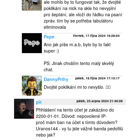
ale mohlo by to fungovat tak, že dvojité
poklikání na nick na skle ho nevyplní
pro šeptání, ale vloží do řádku na psaní
zpráv. tím by se potřeba tabulátoru
eliminovala
Pepe
čtvrtek, 17.října 2024 19:29:04
Ano jak píše m.a.b, bylo by to fakt
super :)
PS: Jinak chválím tento malý skvělý
chat.
DannyPrihy
pátek, 18.října 2024 17:15:17
Dvojité poklikání mi to nevyšlo. 🤷‍♂️
pit
pátek, 23.srpna 2024 21:40:06
Přihlášení na tento účet je zakázáno do
2200-01-01. Důvod: nepovolené IP-
proč mám ban na účet s tímto důvodem?
Uranos144 - vy tu jste vážně banda pedofilů
nebo jak?