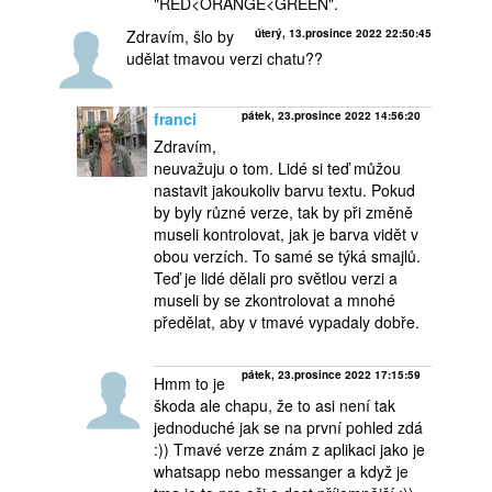
"RED<ORANGE<GREEN".
Zdravím, šlo by
úterý, 13.prosince 2022 22:50:45
udělat tmavou verzi chatu??
franci
pátek, 23.prosince 2022 14:56:20
Zdravím,
neuvažuju o tom. Lidé si teď můžou
nastavit jakoukoliv barvu textu. Pokud
by byly různé verze, tak by při změně
museli kontrolovat, jak je barva vidět v
obou verzích. To samé se týká smajlů.
Teď je lidé dělali pro světlou verzi a
museli by se zkontrolovat a mnohé
předělat, aby v tmavé vypadaly dobře.
pátek, 23.prosince 2022 17:15:59
Hmm to je
škoda ale chapu, že to asi není tak
jednoduché jak se na první pohled zdá
:)) Tmavé verze znám z aplikaci jako je
whatsapp nebo messanger a když je