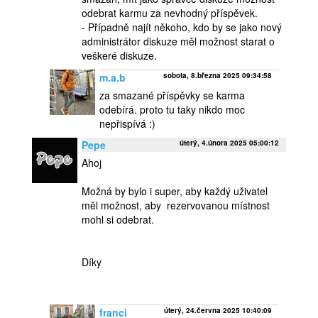
odebrat karmu za nevhodný příspěvek.
- Případně najít někoho, kdo by se jako nový
administrátor diskuze měl možnost starat o
veškeré diskuze.
m.a.b
sobota, 8.března 2025 09:34:58
za smazané příspěvky se karma
odebírá. proto tu taky nikdo moc
nepřispívá :)
Pepe
úterý, 4.února 2025 05:00:12
Ahoj
Možná by bylo i super, aby každý uživatel
měl možnost, aby rezervovanou místnost
mohl si odebrat.
Díky
franci
úterý, 24.června 2025 10:40:09