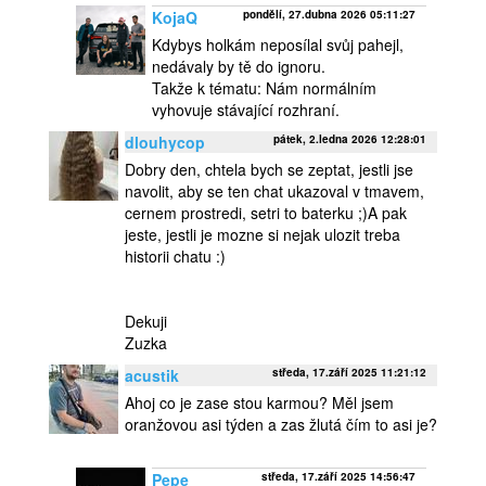
KojaQ
pondělí, 27.dubna 2026 05:11:27
Kdybys holkám neposílal svůj pahejl,
nedávaly by tě do ignoru.
Takže k tématu: Nám normálním
vyhovuje stávající rozhraní.
dlouhycop
pátek, 2.ledna 2026 12:28:01
Dobry den, chtela bych se zeptat, jestli jse
navolit, aby se ten chat ukazoval v tmavem,
cernem prostredi, setri to baterku ;)A pak
jeste, jestli je mozne si nejak ulozit treba
historii chatu :)
Dekuji
Zuzka
acustik
středa, 17.září 2025 11:21:12
Ahoj co je zase stou karmou? Měl jsem
oranžovou asi týden a zas žlutá čím to asi je?
Pepe
středa, 17.září 2025 14:56:47