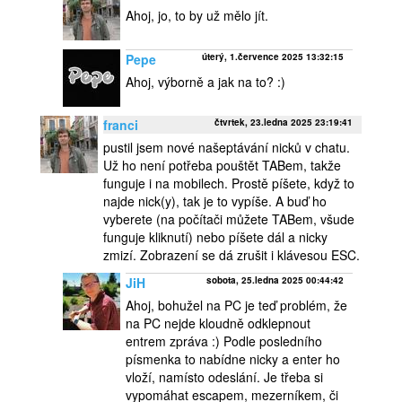
Ahoj, jo, to by už mělo jít.
Pepe
úterý, 1.července 2025 13:32:15
Ahoj, výborně a jak na to? :)
franci
čtvrtek, 23.ledna 2025 23:19:41
pustil jsem nové našeptávání nicků v chatu.
Už ho není potřeba pouštět TABem, takže
funguje i na mobilech. Prostě píšete, když to
najde nick(y), tak je to vypíše. A buď ho
vyberete (na počítači můžete TABem, všude
funguje kliknutí) nebo píšete dál a nicky
zmizí. Zobrazení se dá zrušit i klávesou ESC.
JiH
sobota, 25.ledna 2025 00:44:42
Ahoj, bohužel na PC je teď problém, že
na PC nejde kloudně odklepnout
entrem zpráva :) Podle posledního
písmenka to nabídne nicky a enter ho
vloží, namísto odeslání. Je třeba si
vypomáhat escapem, mezerníkem, či