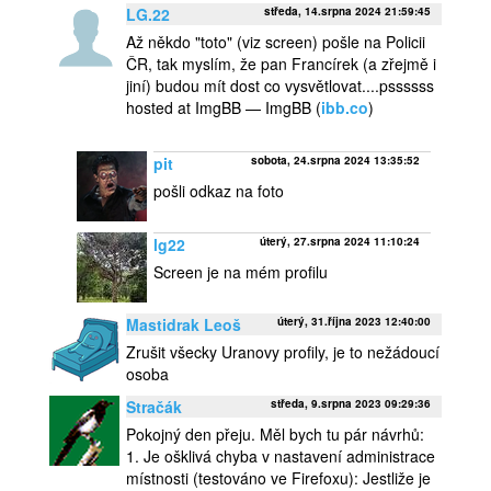
LG.22
středa, 14.srpna 2024 21:59:45
Až někdo "toto" (viz screen) pošle na Policii
ČR, tak myslím, že pan Francírek (a zřejmě i
jiní) budou mít dost co vysvětlovat....pssssss
hosted at ImgBB — ImgBB (
ibb.co
)
pit
sobota, 24.srpna 2024 13:35:52
pošli odkaz na foto
lg22
úterý, 27.srpna 2024 11:10:24
Screen je na mém profilu
Mastidrak Leoš
úterý, 31.října 2023 12:40:00
Zrušit všecky Uranovy profily, je to nežádoucí
osoba
Stračák
středa, 9.srpna 2023 09:29:36
Pokojný den přeju. Měl bych tu pár návrhů:
1. Je ošklivá chyba v nastavení administrace
místnosti (testováno ve Firefoxu): Jestliže je