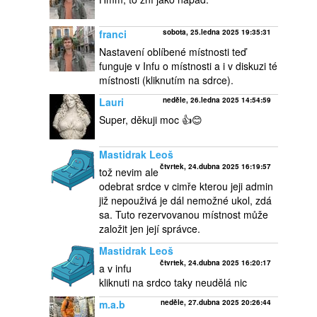
franci
sobota, 25.ledna 2025 19:35:31
Nastavení oblíbené místnosti teď
funguje v Infu o místnosti a i v diskuzi té
místnosti (kliknutím na sdrce).
Lauri
neděle, 26.ledna 2025 14:54:59
Super, děkuji moc 👍😊
Mastidrak Leoš
čtvrtek, 24.dubna 2025 16:19:57
tož nevim ale
odebrat srdce v cimře kterou jeji admin
již nepouživá je dál nemožné ukol, zdá
sa. Tuto rezervovanou místnost může
založit jen její správce.
Mastidrak Leoš
čtvrtek, 24.dubna 2025 16:20:17
a v infu
kliknuti na srdco taky neudělá nic
m.a.b
neděle, 27.dubna 2025 20:26:44