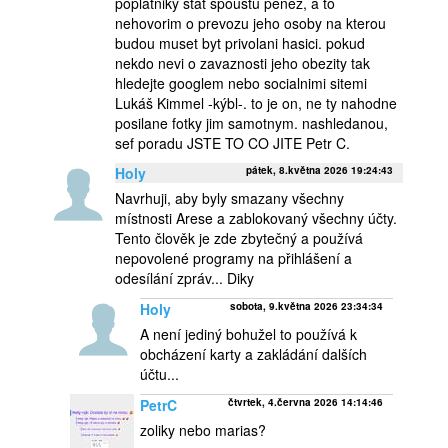
poplatniky stat spoustu penez, a to
nehovorim o prevozu jeho osoby na kterou
budou muset byt privolani hasici. pokud
nekdo nevi o zavaznosti jeho obezity tak
hledejte googlem nebo socialnimi sitemi
Lukáš Kimmel -kýbl-. to je on, ne ty nahodne
posilane fotky jim samotnym. nashledanou,
sef poradu JSTE TO CO JITE Petr C.
Holy
pátek, 8.května 2026 19:24:43
Navrhuji, aby byly smazany všechny
místnosti Arese a zablokovaný všechny účty.
Tento člověk je zde zbytečný a používá
nepovolené programy na přihlášení a
odesílání zpráv... Diky
Holy
sobota, 9.května 2026 23:34:34
A není jediný bohužel to používá k
obcházení karty a zakládání dalších
účtu...
PetrC
čtvrtek, 4.června 2026 14:14:46
zoliky nebo marias?