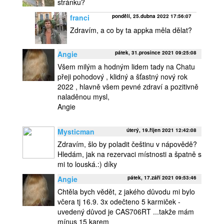
stránku?
franci
pondělí, 25.dubna 2022 17:56:07
Zdravím, a co by ta appka měla dělat?
Angie
pátek, 31.prosince 2021 09:25:08
Všem milým a hodným lidem tady na Chatu
přeji pohodový , klidný a šťastný nový rok
2022 , hlavně všem pevné zdraví a pozitivně
naladěnou mysl,
Angie
Mysticman
úterý, 19.říjen 2021 12:42:08
Zdravím, šlo by poladit češtinu v nápovědě?
Hledám, jak na rezervaci místnosti a špatně s
mi to louská.:) díky
Angie
pátek, 17.září 2021 09:53:46
Chtěla bych vědět, z jakého důvodu mi bylo
včera tj 16.9. 3x odečteno 5 karmiček -
uvedený důvod je CAS706RT ...takže mám
mínus 15 karem