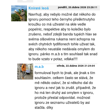
Kníraté leoš
pondělí, 20.dubna 2026 23:28:11
Navrhuji, aby nebylo možné dat někoho do
ignoru pomoci teho černyho přeškrtnutyho
kroužku co má uživatel na skle vedle
popelnic, respektive aby to kolečko bylo
zrušeno, neboť zdejši banda tupéch hlav se
svéma olšovéma rukama neni schopna na
svéch chytréch tydlifonech tohle uživat tak,
aby někoho neustále nedávala omylem do
ignoru. pánko m.a.b s tim souhlasil tak snad
to bude vzato v potaz, vďaka!!!!
m.a.b
středa, 22.dubna 2026 21:24:04
formuloval bych to jinak, ale jinak s tím
souhlasím. celkem často se stává, že
mě někdo osloví, že si někoho dal do
ignoru a neví jak to zrušit. případně, že
ho má ten druhý asi omylem v ignoru,
protože přestal odpovídat. možnost
ignoru ze seznamu uživatelů by asi
stačila. díky