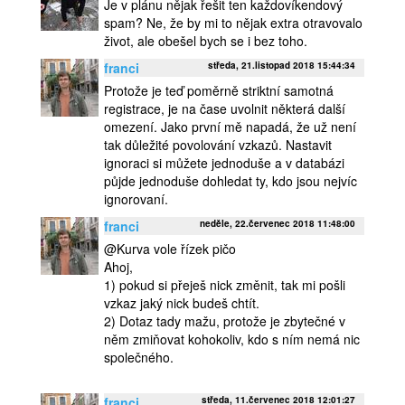
Je v plánu nějak řešit ten každovíkendový
spam? Ne, že by mi to nějak extra otravovalo
život, ale obešel bych se i bez toho.
franci
středa, 21.listopad 2018 15:44:34
Protože je teď poměrně striktní samotná
registrace, je na čase uvolnit některá další
omezení. Jako první mě napadá, že už není
tak důležité povolování vzkazů. Nastavit
ignoraci si můžete jednoduše a v databázi
půjde jednoduše dohledat ty, kdo jsou nejvíc
ignorovaní.
franci
neděle, 22.červenec 2018 11:48:00
@Kurva vole řízek pičo
Ahoj,
1) pokud si přeješ nick změnit, tak mi pošli
vzkaz jaký nick budeš chtít.
2) Dotaz tady mažu, protože je zbytečné v
něm zmiňovat kohokoliv, kdo s ním nemá nic
společného.
franci
středa, 11.červenec 2018 12:01:27