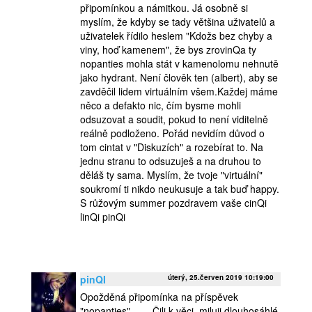
připomínkou a námitkou. Já osobně si
myslím, že kdyby se tady většina uživatelů a
uživatelek řídilo heslem "Kdožs bez chyby a
viny, hoď kamenem", že bys zrovinQa ty
nopanties mohla stát v kamenolomu nehnutě
jako hydrant. Není člověk ten (albert), aby se
zavděčil lidem virtuálním všem.Každej máme
něco a defakto nic, čím bysme mohli
odsuzovat a soudit, pokud to není viditelně
reálně podloženo. Pořád nevidím důvod o
tom cintat v "Diskuzích" a rozebírat to. Na
jednu stranu to odsuzuješ a na druhou to
děláš ty sama. Myslím, že tvoje "virtuální"
soukromí ti nikdo neukusuje a tak buď happy.
S růžovým summer pozdravem vaše cinQi
linQi pinQi
pinQI
úterý, 25.červen 2019 10:19:00
Opožděná připomínka na příspěvek
"nopanties"....... Čili k věci, miluji dlouhosáhlé