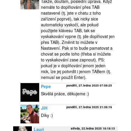
Takže, doufám, poslední úprava. Když
nemáte to doplňování přes TAB
nastavené (tj. jste v chatu z toho
zařízení poprvé), tak nicky sice
automaticky vyskočí, ale pokud
použijete klávesu TAB, tak se
vyskakování vypne (tj. jde doplňovat jen
přes TAB). Změnit to můžete v
Nastavení. Pak si to bude pamatovat a
chovat se podle toho (třeba si můžete
to vyskakování zase zapnout). PS:
pokud je v doplňování jenom jeden
nick, lze jej potvrdit i jenom TABem (tj.
nemusí se použít Enter).
Pepe
pondělí, 27.ledna 2025 07:58:25
Skvělá práce, děkujeme :)
JiH
pondělí, 27.ledna 2025 21:36:19
Díky :)
Lauri
středa, 22.ledna 2025 18:18:13