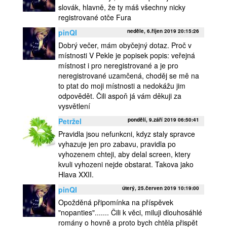
slovák, hlavně, že ty máš všechny nicky
registrované otče Fura
pinQI
neděle, 6.říjen 2019 20:15:26
Dobrý večer, mám obyčejný dotaz. Proč v
místnosti V Pekle je popisek popis: veřejná
místnost i pro neregistrované a je pro
neregistrované uzamčená, choděj se mě na
to ptat do moji místnosti a nedokážu jim
odpovědět. Čili aspoň já vám děkuji za
vysvětlení
Petržel
pondělí, 9.září 2019 06:50:41
Pravidla jsou nefunkcni, kdyz staly spravce
vyhazuje jen pro zabavu, pravidla po
vyhozenem chteji, aby delal screen, ktery
kvuli vyhozeni nejde obstarat. Takova jako
Hlava XXII.
pinQI
úterý, 25.červen 2019 10:19:00
Opožděná připomínka na příspěvek
"nopanties"....... Čili k věci, miluji dlouhosáhlé
romány o hovně a proto bych chtěla přispět