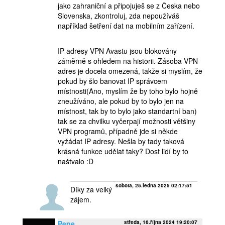
jako zahraniční a připojuješ se z Česka nebo
Slovenska, zkontroluj, zda nepoužíváš
například šetření dat na mobilním zařízení.
IP adresy VPN Avastu jsou blokovány
záměrně s ohledem na historii. Zásoba VPN
adres je docela omezená, takže si myslím, že
pokud by šlo banovat IP správcem
místnosti(Ano, myslím že by toho bylo hojně
zneužíváno, ale pokud by to bylo jen na
místnost, tak by to bylo jako standartní ban)
tak se za chvilku vyčerpají možnosti většiny
VPN programů, případně jde si někde
vyžádat IP adresy. Nešla by tady taková
krásná funkce udělat taky? Dost lidí by to
naštvalo :D
sobota, 25.ledna 2025 02:17:51
Díky za velký
zájem.
Pepe
středa, 16.října 2024 19:20:07