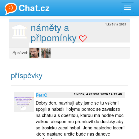
Chat.cz
Toggl
navig
náměty a
1.května 2021
připomínky
Správci:
příspěvky
PetrC
čtvrtek, 4.června 2026 14:12:49
Dobry den, navrhuji aby jsme se tu vsichni
spojili a nabidli Holymu pomoc se zavislosti
na chatu a s obezitou, kterou ma hodne moc
velkou. alespon mu promluvit do dusicky aby
se trosicku zacal hybat. Jeho nasledne leceni
ktere nastane urcite bude nas danove